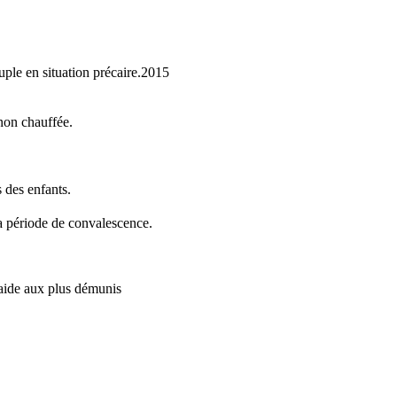
ple en situation précaire.
2015
non chauffée.
s des enfants.
sa période de convalescence.
'aide aux plus démunis