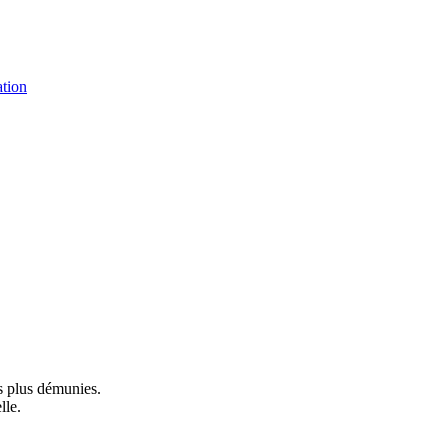
tion
es plus démunies.
lle.