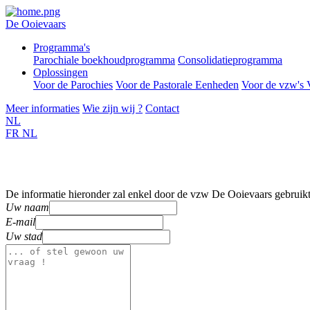
De Ooievaars
Programma's
Parochiale boekhoudprogramma
Consolidatieprogramma
Oplossingen
Voor de Parochies
Voor de Pastorale Eenheden
Voor de vzw'
Meer informaties
Wie zijn wij ?
Contact
NL
FR
NL
De informatie hieronder zal enkel door de vzw De Ooievaars gebruik
Uw naam
E-mail
Uw stad